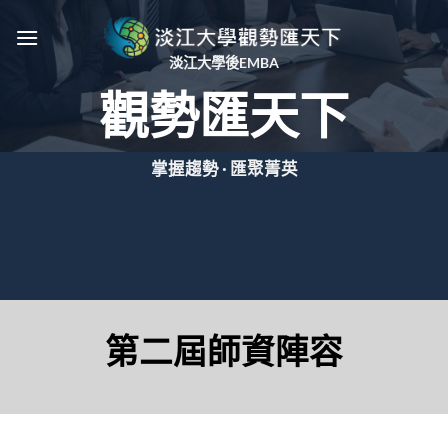
Skip
to
content
淡江大學後EMBA
觀勢匯天下
掌握趨勢 · 匯聚菁英
第二屆師資陣容