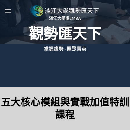
Skip
to
content
淡江大學後EMBA
觀勢匯天下
掌握趨勢 · 匯聚菁英
五大核心模組與實戰加值特訓
課程