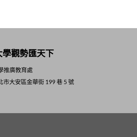
大學觀勢匯天下
學推廣教育處
北市大安區金華街
199
巷
5
號